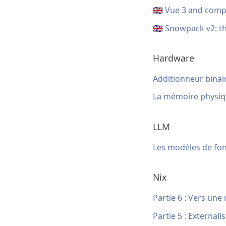
🇬🇧 Vue 3 and comp
🇬🇧 Snowpack v2: 
Hardware
Additionneur binai
La mémoire physi
LLM
Les modèles de fon
Nix
Partie 6 : Vers une
Partie 5 : Externali