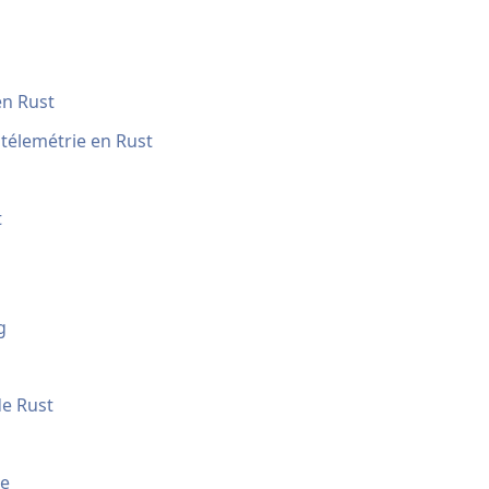
en Rust
télemétrie en Rust
t
g
de Rust
ne