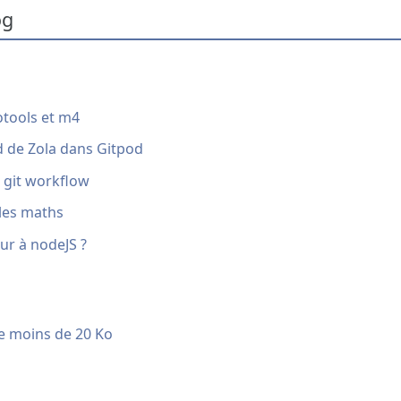
og
otools et m4
oad de Zola dans Gitpod
 git workflow
les maths
ur à nodeJS ?
e moins de 20 Ko