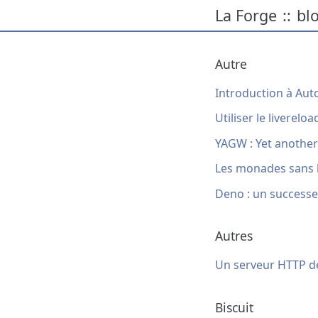
La Forge
bl
::
Autre
Introduction à Aut
Utiliser le liverel
YAGW : Yet another
Les monades sans 
Deno : un successe
Autres
Un serveur HTTP d
Biscuit