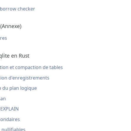
 borrow checker
 (Annexe)
res
lite en Rust
ation et compaction de tables
sion d'enregistrements
n du plan logique
lan
e EXPLAIN
condaires
 nullifiables