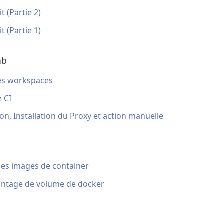
t (Partie 2)
t (Partie 1)
ab
des workspaces
e CI
ion, Installation du Proxy et action manuelle
 ses images de container
ontage de volume de docker