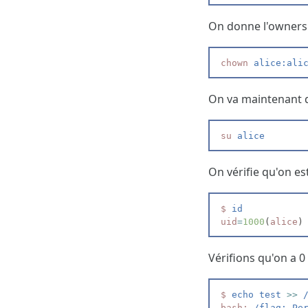
On donne l'ownersh
chown
 alice:ali
On va maintenant 
su
 alice
On vérifie qu'on es
$
 id
uid
=
1000
(
alice
)
Vérifions qu'on a 0 d
$
 echo test 
>>
 
bash:
 /flag: Pe