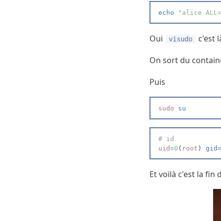
echo
"
alice ALL
Oui
c'est 
visudo
On sort du containe
Puis
sudo
 su
#
 id
uid
=
0
(
root
)
 gid
Et voilà c'est la fi