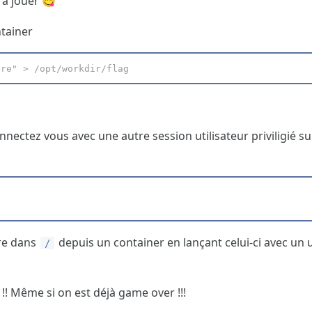
à jouer 😋
ntainer
ere" > /opt/workdir/flag
onnectez vous avec une autre session utilisateur priviligié s
ire dans
depuis un container en lançant celui-ci avec un u
/
e !! Même si on est déjà game over !!!