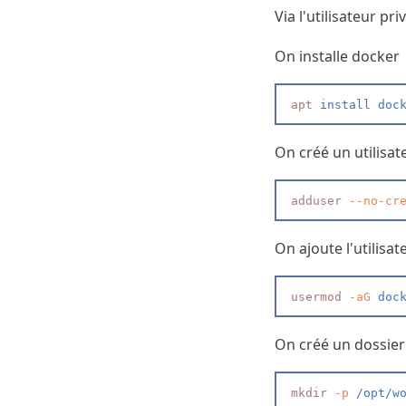
Via l'utilisateur pri
On installe docker
apt
 install doc
On créé un utilisat
adduser
 --
no-cr
On ajoute l'utilisa
usermod
 -
aG
 doc
On créé un dossier 
mkdir
 -
p
 /opt/w