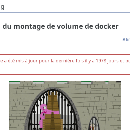
og
n du montage de volume de docker
l
#
le a été mis à jour pour la dernière fois il y a 1978 jours et p