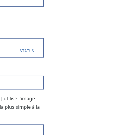
         STATUS              PORTS               NAMES
'utilise l'image
a plus simple à la