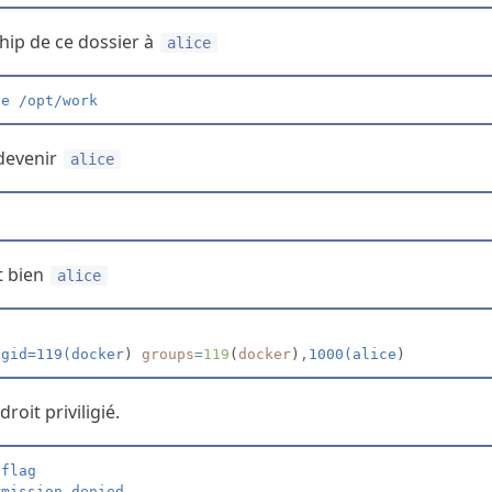
ip de ce dossier à
alice
ce /opt/work
devenir
alice
t bien
alice
 gid=119(docker
) 
groups
=
119
(
docker
)
,1000(alice
roit priviligié.
/flag
rmission denied