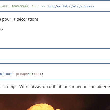
=(ALL) NOPASSWD: ALL
"
>>
 /opt/workdir/etc/sudoers
là pour la décoration!
r.
=0(root
) 
groups
=
0
(
root
)
n des temps. Vous laissez un utilisateur runner un container et