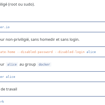
viligé (root ou sudo).
ker.io
eur non-priviligié, sans homedir et sans login.
eate-home
 --
disabled-password
 --
disabled-login
 alice
teur
au group
alice
docker
ker alice
de travail
ork